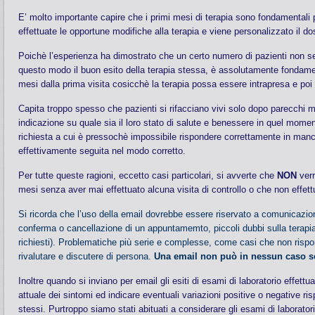
E’ molto importante capire che i primi mesi di terapia sono fondamentali pe
effettuate le opportune modifiche alla terapia e viene personalizzato il d
Poichè l’esperienza ha dimostrato che un certo numero di pazienti non se
questo modo il buon esito della terapia stessa, è assolutamente fondamenta
mesi dalla prima visita cosicchè la terapia possa essere intrapresa e poi
Capita troppo spesso che pazienti si rifacciano vivi solo dopo parecchi m
indicazione su quale sia il loro stato di salute e benessere in quel mom
richiesta a cui è pressochè impossibile rispondere correttamente in manca
effettivamente seguita nel modo corretto.
Per tutte queste ragioni, eccetto casi particolari, si avverte che
NON
verr
mesi senza aver mai effettuato alcuna visita di controllo o che non effett
Si ricorda che l’uso della email dovrebbe essere riservato a comunicazioni
conferma o cancellazione di un appuntamemto, piccoli dubbi sulla terapi
richiesti). Problematiche più serie e complesse, come casi che non rispo
rivalutare e discutere di persona.
Una email non può in nessun caso so
Inoltre quando si inviano per email gli esiti di esami di laboratorio effe
attuale dei sintomi ed indicare eventuali variazioni positive o negative r
stessi. Purtroppo siamo stati abituati a considerare gli esami di laborato