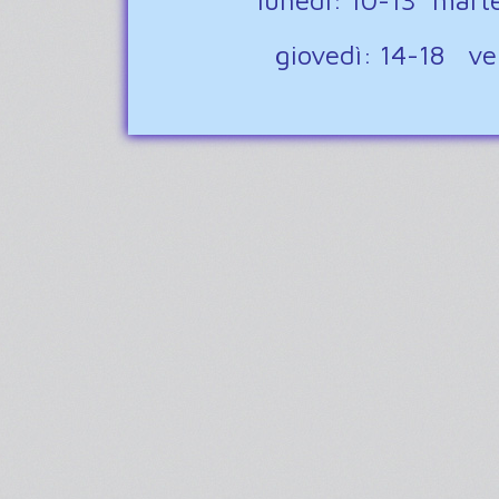
lunedì: 10-13 mart
giovedì: 14-18 v