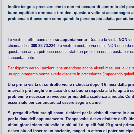
Inoltre tengo a precisare che io non mi occupo di controllo del pes
buon equilibrio ormonale tiroideo, questo a volte si accompagna ad
problema è il peso non sono quindi la persona più adatta per aiutar
——————
Le visite si effettuano solo
su appuntamento
. Durante la visita
NON
vien
chiamando il
380-28.73.224
. Le visite prenotate via email NON sono da c
questa non arriva potrebbe esserci stato un problema con la posta per cui
l’appuntamento.
Per rispetto verso i pazienti che attendono anche alcuni mesi per la visi
un appuntamento
senza
averlo disdetto in precedenza (impedendo quindi ad
Una prima visita di controllo viene richiesta dopo 4-6 mesi dalla pri
intervalli più lunghi e in caso di una buona risposta alla terapia è 
problemi è necessario rivedersi prima della scadenza annuale. Cont
essenziale per continuare ad essere seguiti da me.
Si prega di effettuare gli esami richiesti per le visite di controllo a
per la data dell’appuntamento. Troppe volte ricevo disdette dell’ult
ultimi giorni siano più validi o più utili di quelli fatti 20 giorni pr
riesco più ad inserire un paziente, magari in attesa di poter anticipa