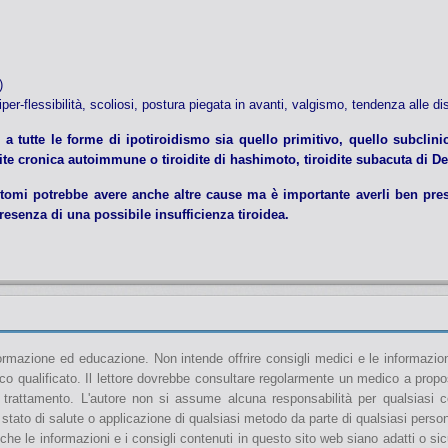
)
per-flessibilità, scoliosi, postura piegata in avanti, valgismo, tendenza alle dis
 tutte le forme di ipotiroidismo sia quello primitivo, quello subcli
ite cronica autoimmune o tiroidite di hashimoto, tiroidite subacuta di D
omi potrebbe avere anche altre cause ma è importante averli ben pres
esenza di una possibile insufficienza tiroidea.
rmazione ed educazione. Non intende offrire consigli medici e le informazion
o qualificato. Il lettore dovrebbe consultare regolarmente un medico a proposi
 trattamento. L'autore non si assume alcuna responsabilità per qualsiasi
 stato di salute o applicazione di qualsiasi metodo da parte di qualsiasi pers
che le informazioni e i consigli contenuti in questo sito web siano adatti o si