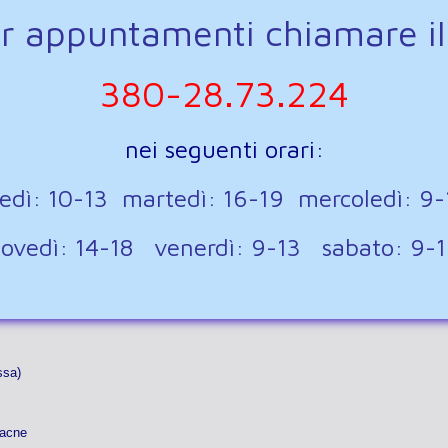
r appuntamenti chiamare il
sso con impronta dei denti sui lati
ezza
380-28.73.224
cialmente del tendine di Achille
nei seguenti orari:
el palmo di mani e piedi dovuta all’incapacità del fegato di convertire il beta-
nedì: 10-13 martedì: 16-19 mercoledì: 9
tività mentale
iovedì: 14-18 venerdì: 9-13 sabato: 9-
io sessuale
struale e Sindrome Premestruale
inta
ssa)
 acne