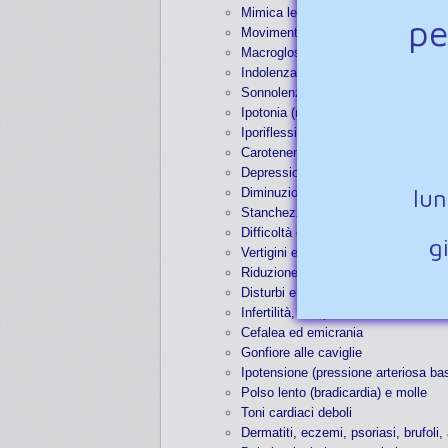
Mimica lenta
pe
Movimenti lenti
Macroglossia (lingua ingrossata) spe
Indolenza, apatia, pigrizia, svogliat
Sonnolenza, letargia
Ipotonia (ridotto tono muscolare)
Iporiflessia (riflessi diminuiti), spe
Carotenemia (colorazione giallastra d
Depressione, umore malinconico
lu
Diminuzione della memoria e dell’at
Stanchezza mentale
Difficoltà di concentrazione
g
Vertigini e giramenti di testa
Riduzione o scomparsa del desider
Disturbi e alterazioni del ciclo me
Infertilità, incapacità di rimanere inc
Cefalea ed emicrania
Gonfiore alle caviglie
Ipotensione (pressione arteriosa ba
Polso lento (bradicardia) e molle
Toni cardiaci deboli
Dermatiti, eczemi, psoriasi, brufoli,