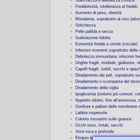
Stanchezza e debolezza cronica
Freddolosità, intolleranza al freddo
Aumento di peso, obesità
Mixedema, soprattutto al viso (attorn
Stitichezza
Pelle pallida e secca
Sudorazione ridotta
Estremità fredde e umide (viscide)
Infezioni ricorrenti soprattutto delle
Debolezza immunitaria: infezioni fr
Unghie fragili, morbide, giallastre, s
Capelli fragili, sottili, secchi e op
Diradamento dei peli, soprattutto s
Diradamento o scomparsa del terzo e
Diradamento delle ciglia
Ipoglicemia (sintomi più comuni: cef
Appetito ridotto, fino all’anoressia
Gonfiore e pallore delle membrane
Labbra inspessite
Colorito rossastro sulle guance
Occhi rossi, irritati, secchi
Voce roca e profonda
Eloquio lento e monotono