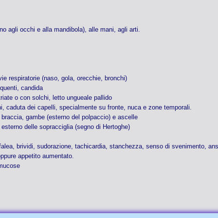
o agli occhi e alla mandibola), alle mani, agli arti.
 vie respiratorie (naso, gola, orecchie, bronchi)
equenti, candida
triate o con solchi, letto ungueale pallido
achi, caduta dei capelli, specialmente su fronte, nuca e zone temporali.
u braccia, gambe (esterno del polpaccio) e ascelle
sterno delle sopracciglia (segno di Hertoghe)
alea, brividi, sudorazione, tachicardia, stanchezza, senso di svenimento, ansi
, oppure appetito aumentato.
 mucose