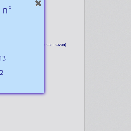
 n°
carotene in vitamina A) (nei casi severi)
-13
12