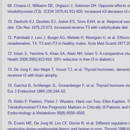
69. Chopra IJ, Williams DE, Orgiazzi J, Solomon DH. Opposite effects of
triiodothyronine (T3). JCEM 1975;41:911-920. increased rt3 decrease t3 w
70. Danforth EJ, Desilets EJ, Jorton ES, Sims EAH, et al. Reiprocal seru
diet. Clin Res 1975;23:573. increased reverse T3 with carbohydrate diet.
71. Palmbald J, Levi J, Burger AG, Melade H, Westgren U, et al. Effects of
noradrenaline, T4, T3 and rT3 in healthy males. Acta Med Scand 1977;2
72. Islam S, Yesmine S, Khan SA, Alam NH, Islam S. A comparative study
Health 2008;39(5):913-916. 50% reduction in free t3 in diabetics.
73. De Jong F, den Heijer T, Visser TJ, et al. Thyroid hormones, dementi
reverese t3 with brain atrophy.
74. Goichot B, Schlienger JL, Grunenberger F, et al. Thyroid hormone statu
Eur J Endocrinol 1994;130:244–52.
75. Robin P. Peeters, Pieter J. Wouters, Hans van Toor, Ellen Kaptein, 
Triiodothyronine/rT3 Are Prognostic Markers in Critically Ill Patients an
Endocrinology & Metabolism 90(8):4559–4565.
76. Everts ME, De Jong M, Lim CF, Docter R, et al. Different regulation of
production during nonthyroidal illness and fasting in man. Thyroid 1996;