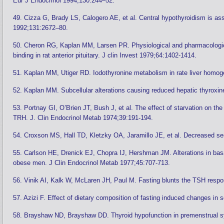
Eur J Endocrinol 1994;130:244–52.
49. Cizza G, Brady LS, Calogero AE, et al. Central hypothyroidism is ass
1992;131:2672–80.
50. Cheron RG, Kaplan MM, Larsen PR. Physiological and pharmacological i
binding in rat anterior pituitary. J clin Invest 1979;64:1402-1414.
51. Kaplan MM, Utiger RD. Iodothyronine metabolism in rate liver homog
52. Kaplan MM. Subcellular alterations causing reduced hepatic thyroxin
53. Portnay GI, O’Brien JT, Bush J, et al. The effect of starvation on th
TRH. J. Clin Endocrinol Metab 1974;39:191-194.
54. Croxson MS, Hall TD, Kletzky OA, Jaramillo JE, et al. Decreased ser
55. Carlson HE, Drenick EJ, Chopra IJ, Hershman JM. Alterations in basa
obese men. J Clin Endocrinol Metab 1977;45:707-713.
56. Vinik AI, Kalk W, McLaren JH, Paul M. Fasting blunts the TSH respo
57. Azizi F. Effect of dietary composition of fasting induced changes in
58. Brayshaw ND, Brayshaw DD. Thyroid hypofunction in premenstrual 