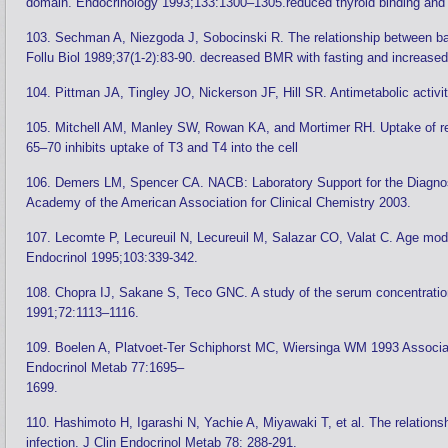
domain. Endocrinology 1993;133:1300–1305.reduced thyroid binding and 
103. Sechman A, Niezgoda J, Sobocinski R. The relationship between bas
Follu Biol 1989;37(1-2):83-90. decreased BMR with fasting and increase
104. Pittman JA, Tingley JO, Nickerson JF, Hill SR. Antimetabolic activi
105. Mitchell AM, Manley SW, Rowan KA, and Mortimer RH. Uptake of rev
65–70 inhibits uptake of T3 and T4 into the cell
106. Demers LM, Spencer CA. NACB: Laboratory Support for the Diagnos
Academy of the American Association for Clinical Chemistry 2003.
107. Lecomte P, Lecureuil N, Lecureuil M, Salazar CO, Valat C. Age modu
Endocrinol 1995;103:339-342.
108. Chopra IJ, Sakane S, Teco GNC. A study of the serum concentration o
1991;72:1113–1116.
109. Boelen A, Platvoet-Ter Schiphorst MC, Wiersinga WM 1993 Associatio
Endocrinol Metab 77:1695–
1699.
110. Hashimoto H, Igarashi N, Yachie A, Miyawaki T, et al. The relationsh
infection. J Clin Endocrinol Metab 78: 288-291.