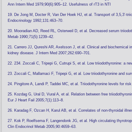
Ann Intern Med 1979;90(6):905–12. Usefulness of rT3 in NTI
19. De Jong M, Docter R, Van Der Hoek HJ, et al. Transport of 3,5,3’-trii
Endocrinology 1992;131:463–70.
20. Mooradian AD, Reed RL, Osterweil D, et al. Decreased serum triiodoth
Metab 1990;71(5):1239–42.
21. Carrero JJ, Qureshi AR, Axelsson J, et al. Clinical and biochemical im
kidney disease. J Intern Med 2007;262:690–701.
22. 234. Zoccali C, Tripepi G, Cutrupi S, et al. Low triiodothyronine: a
23. Zoccali C, Mallamaci F, Tripepi G, et al. Low triiodothyronine and su
24. Pingitore A, Landi P, Taddei MC, et al. Triiodothyronine levels for ris
25. Kozdag G, Ural D, Vural A, et al. Relation between free triiodothyron
Eur J Heart Fail 2005;7(1):113–8.
26. Karadag F, Ozcan H, Karul AB, et al. Correlates of non-thyroidal il
27. Kok P, Roelfsema F, Langendonk JG, et al. High circulating thyrotropi
Clin Endocrinol Metab 2005;90:4659–63.