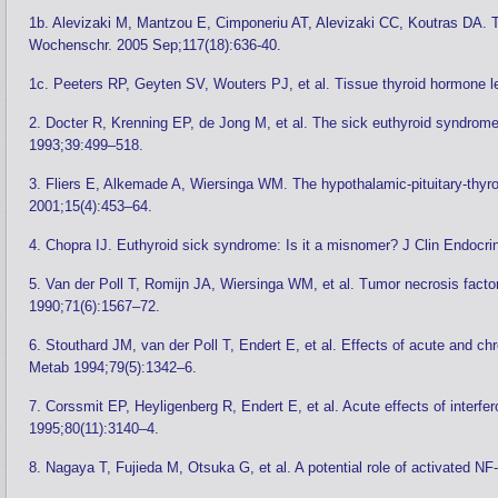
1b. Alevizaki M, Mantzou E, Cimponeriu AT, Alevizaki CC, Koutras DA. 
Wochenschr. 2005 Sep;117(18):636-40.
1c. Peeters RP, Geyten SV, Wouters PJ, et al. Tissue thyroid hormone lev
2. Docter R, Krenning EP, de Jong M, et al. The sick euthyroid syndro
1993;39:499–518.
3. Fliers E, Alkemade A, Wiersinga WM. The hypothalamic-pituitary-thyroi
2001;15(4):453–64.
4. Chopra IJ. Euthyroid sick syndrome: Is it a misnomer? J Clin Endocr
5. Van der Poll T, Romijn JA, Wiersinga WM, et al. Tumor necrosis facto
1990;71(6):1567–72.
6. Stouthard JM, van der Poll T, Endert E, et al. Effects of acute and c
Metab 1994;79(5):1342–6.
7. Corssmit EP, Heyligenberg R, Endert E, et al. Acute effects of interf
1995;80(11):3140–4.
8. Nagaya T, Fujieda M, Otsuka G, et al. A potential role of activated N