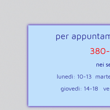
per appuntame
380-
nei s
lunedì: 10-13 mart
giovedì: 14-18 v