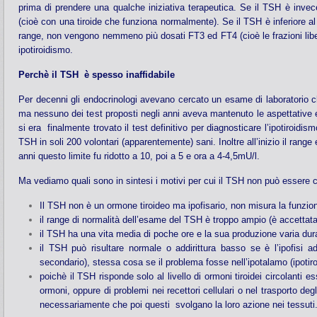
prima di prendere una qualche iniziativa terapeutica. Se il TSH è invec
(cioè con una tiroide che funziona normalmente). Se il TSH è inferiore al
range, non vengono nemmeno più dosati FT3 ed FT4 (cioè le frazioni liber
ipotiroidismo.
Perchè il TSH è spesso inaffidabile
Per decenni gli endocrinologi avevano cercato un esame di laboratorio ch
ma nessuno dei test proposti negli anni aveva mantenuto le aspettative
si era finalmente trovato il test definitivo per diagnosticare l’ipotiroidis
TSH in soli 200 volontari (apparentemente) sani. Inoltre all’inizio il rang
anni questo limite fu ridotto a 10, poi a 5 e ora a 4-4,5mU/l.
Ma vediamo quali sono in sintesi i motivi per cui il TSH non può essere co
Il TSH non è un ormone tiroideo ma ipofisario, non misura la funzione d
il range di normalità dell’esame del TSH è troppo ampio (è accettat
il TSH ha una vita media di poche ore e la sua produzione varia dur
il TSH può risultare normale o addirittura basso se è l’ipofisi ad
secondario), stessa cosa se il problema fosse nell’ipotalamo (ipotiro
poichè il TSH risponde solo al livello di ormoni tiroidei circolanti
ormoni, oppure di problemi nei recettori cellulari o nel trasporto deg
necessariamente che poi questi svolgano la loro azione nei tessuti