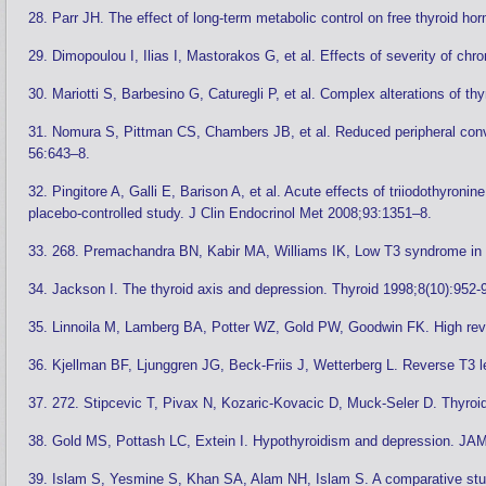
28. Parr JH. The effect of long-term metabolic control on free thyroid ho
29. Dimopoulou I, Ilias I, Mastorakos G, et al. Effects of severity of c
30. Mariotti S, Barbesino G, Caturegli P, et al. Complex alterations of th
31. Nomura S, Pittman CS, Chambers JB, et al. Reduced peripheral conversi
56:643–8.
32. Pingitore A, Galli E, Barison A, et al. Acute effects of triiodothyron
placebo-controlled study. J Clin Endocrinol Met 2008;93:1351–8.
33. 268. Premachandra BN, Kabir MA, Williams IK, Low T3 syndrome in p
34. Jackson I. The thyroid axis and depression. Thyroid 1998;8(10):952-
35. Linnoila M, Lamberg BA, Potter WZ, Gold PW, Goodwin FK. High rev
36. Kjellman BF, Ljunggren JG, Beck-Friis J, Wetterberg L. Reverse T3 l
37. 272. Stipcevic T, Pivax N, Kozaric-Kovacic D, Muck-Seler D. Thyroid 
38. Gold MS, Pottash LC, Extein I. Hypothyroidism and depression. JA
39. Islam S, Yesmine S, Khan SA, Alam NH, Islam S. A comparative study