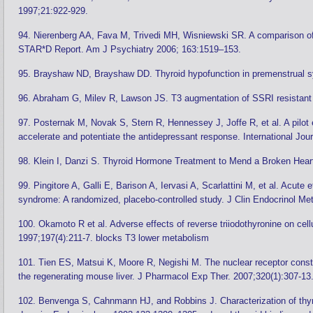
1997;21:922-929.
94. Nierenberg AA, Fava M, Trivedi MH, Wisniewski SR. A comparison of l
STAR*D Report. Am J Psychiatry 2006; 163:1519–153.
95. Brayshaw ND, Brayshaw DD. Thyroid hypofunction in premenstrual
96. Abraham G, Milev R, Lawson JS. T3 augmentation of SSRI resistant 
97. Posternak M, Novak S, Stern R, Hennessey J, Joffe R, et al. A pilot ef
accelerate and potentiate the antidepressant response. International Jo
98. Klein I, Danzi S. Thyroid Hormone Treatment to Mend a Broken Heart
99. Pingitore A, Galli E, Barison A, Iervasi A, Scarlattini M, et al. Acute 
syndrome: A randomized, placebo-controlled study. J Clin Endocrinol Me
100. Okamoto R et al. Adverse effects of reverse triiodothyronine on 
1997;197(4):211-7. blocks T3 lower metabolism
101. Tien ES, Matsui K, Moore R, Negishi M. The nuclear receptor constit
the regenerating mouse liver. J Pharmacol Exp Ther. 2007;320(1):307-13
102. Benvenga S, Cahnmann HJ, and Robbins J. Characterization of thyroi