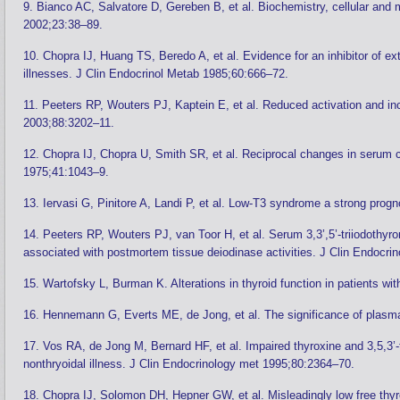
9. Bianco AC, Salvatore D, Gereben B, et al. Biochemistry, cellular and 
2002;23:38–89.
10. Chopra IJ, Huang TS, Beredo A, et al. Evidence for an inhibitor of extr
illnesses. J Clin Endocrinol Metab 1985;60:666–72.
11. Peeters RP, Wouters PJ, Kaptein E, et al. Reduced activation and incre
2003;88:3202–11.
12. Chopra IJ, Chopra U, Smith SR, et al. Reciprocal changes in serum co
1975;41:1043–9.
13. Iervasi G, Pinitore A, Landi P, et al. Low-T3 syndrome a strong progno
14. Peeters RP, Wouters PJ, van Toor H, et al. Serum 3,3’,5’-triiodothyroni
associated with postmortem tissue deiodinase activities. J Clin Endocri
15. Wartofsky L, Burman K. Alterations in thyroid function in patients wi
16. Hennemann G, Everts ME, de Jong, et al. The significance of plasma 
17. Vos RA, de Jong M, Bernard HF, et al. Impaired thyroxine and 3,5,3’-
nonthryoidal illness. J Clin Endocrinology met 1995;80:2364–70.
18. Chopra IJ, Solomon DH, Hepner GW, et al. Misleadingly low free thyr