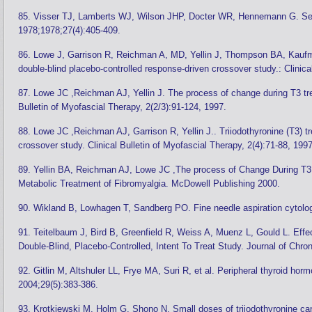
85. Visser TJ, Lamberts WJ, Wilson JHP, Docter WR, Hennemann G. Serum
1978;1978;27(4):405-409.
86. Lowe J, Garrison R, Reichman A, MD, Yellin J, Thompson BA, Kaufman 
double-blind placebo-controlled response-driven crossover study.: Clinica
87. Lowe JC ,Reichman AJ, Yellin J. The process of change during T3 trea
Bulletin of Myofascial Therapy, 2(2/3):91-124, 1997.
88. Lowe JC ,Reichman AJ, Garrison R, Yellin J.. Triiodothyronine (T3) tre
crossover study. Clinical Bulletin of Myofascial Therapy, 2(4):71-88, 1997
89. Yellin BA, Reichman AJ, Lowe JC ,The process of Change During T3 
Metabolic Treatment of Fibromyalgia. McDowell Publishing 2000.
90. Wikland B, Lowhagen T, Sandberg PO. Fine needle aspiration cytology
91. Teitelbaum J, Bird B, Greenfield R, Weiss A, Muenz L, Gould L. Ef
Double-Blind, Placebo-Controlled, Intent To Treat Study. Journal of Chr
92. Gitlin M, Altshuler LL, Frye MA, Suri R, et al. Peripheral thyroid ho
2004;29(5):383-386.
93. Krotkiewski M, Holm G, Shono N. Small doses of triiodothyronine can