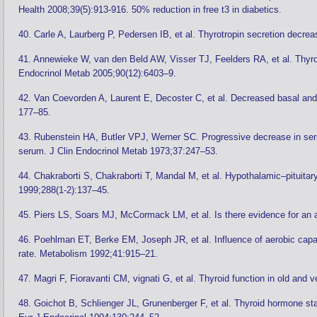
Health 2008;39(5):913-916. 50% reduction in free t3 in diabetics.
40. Carle A, Laurberg P, Pedersen IB, et al. Thyrotropin secretion decre
41. Annewieke W, van den Beld AW, Visser TJ, Feelders RA, et al. Thyroi
Endocrinol Metab 2005;90(12):6403–9.
42. Van Coevorden A, Laurent E, Decoster C, et al. Decreased basal and 
177–85.
43. Rubenstein HA, Butler VPJ, Werner SC. Progressive decrease in seru
serum. J Clin Endocrinol Metab 1973;37:247–53.
44. Chakraborti S, Chakraborti T, Mandal M, et al. Hypothalamic–pituita
1999;288(1-2):137–45.
45. Piers LS, Soars MJ, McCormack LM, et al. Is there evidence for an 
46. Poehlman ET, Berke EM, Joseph JR, et al. Influence of aerobic capac
rate. Metabolism 1992;41:915–21.
47. Magri F, Fioravanti CM, vignati G, et al. Thyroid function in old and 
48. Goichot B, Schlienger JL, Grunenberger F, et al. Thyroid hormone statu