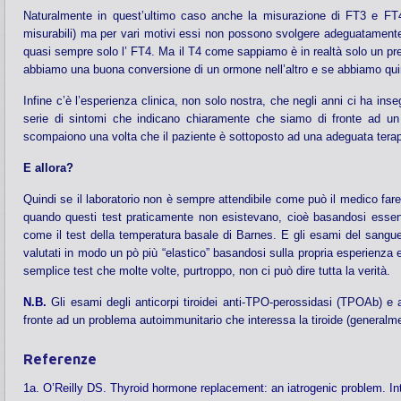
Naturalmente in quest’ultimo caso anche la misurazione di FT3 e FT4 
misurabili) ma per vari motivi essi non possono svolgere adeguatamente l
quasi sempre solo l’ FT4. Ma il T4 come sappiamo è in realtà solo un pre
abbiamo una buona conversione di un ormone nell’altro e se abbiamo quindi
Infine c’è l’esperienza clinica, non solo nostra, che negli anni ci ha ins
serie di sintomi che indicano chiaramente che siamo di fronte ad un 
scompaiono una volta che il paziente è sottoposto ad una adeguata terapi
E allora?
Quindi se il laboratorio non è sempre attendibile come può il medico far
quando questi test praticamente non esistevano, cioè basandosi essenz
come il test della temperatura basale di Barnes. E gli esami del sangu
valutati in modo un pò più “elastico” basandosi sulla propria esperienza
semplice test che molte volte, purtroppo, non ci può dire tutta la verità.
N.B.
Gli esami degli anticorpi tiroidei anti-TPO-perossidasi (TPOAb) e a
fronte ad un problema autoimmunitario che interessa la tiroide (generalmen
Referenze
1a. O’Reilly DS. Thyroid hormone replacement: an iatrogenic problem. Int