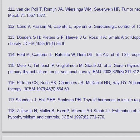
111. van der Poll T, Romijn JA, Wiersinga WM, Sauerwein HP. Tumor necr
Metab;71:1567-1572.
112. Coiro V, Passeri M, Capretti L, Speroni G. Serotonergic control o
113. Donders S H; Pieters G F; Heevel J G; Ross H A; Smals A G; Kloppe
obesity. JCEM;1985;61(1):56-9.
114. Ford M, Cameron E, Ratcliffe W, Horn DB, Toft AD, et al. TSH respo
115. Meier C, Trittibach P, Guglielmetti M, Staub JJ, et al. Serum thyroi
primary thyroid failure: cross sectional survey. BMJ 2003;326(8):311-312
116. Pittman CS, Suda AK, Chambers JB, McDaniel HG, Ray GY. Abnormaliti
therapy. JCEM 1979;48(5):854-60.
117 Saunders J, Hall SHE, Sonksen PH. Thyroid hormones in insulin requi
118. Zulewski H, Muller B, Exer P, Miserez AR Staub JJ. Estimation of ti
hypothyroidism and controls. JCEM 1997;82:771-776.