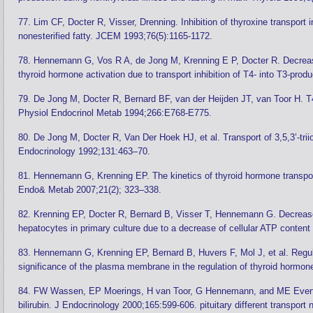
77. Lim CF, Docter R, Visser, Drenning. Inhibition of thyroxine transport in
nonesterified fatty. JCEM 1993;76(5):1165-1172.
78. Hennemann G, Vos R A, de Jong M, Krenning E P, Docter R. Decreased 
thyroid hormone activation due to transport inhibition of T4- into T3-pro
79. De Jong M, Docter R, Bernard BF, van der Heijden JT, van Toor H. T4 
Physiol Endocrinol Metab 1994;266:E768-E775.
80. De Jong M, Docter R, Van Der Hoek HJ, et al. Transport of 3,5,3’-trii
Endocrinology 1992;131:463–70.
81. Hennemann G, Krenning EP. The kinetics of thyroid hormone transporte
Endo& Metab 2007;21(2); 323–338.
82. Krenning EP, Docter R, Bernard B, Visser T, Hennemann G. Decreased tra
hepatocytes in primary culture due to a decrease of cellular ATP conten
83. Hennemann G, Krenning EP, Bernard B, Huvers F, Mol J, et al. Regulat
significance of the plasma membrane in the regulation of thyroid hormon
84. FW Wassen, EP Moerings, H van Toor, G Hennemann, and ME Everts. Th
bilirubin. J Endocrinology 2000;165:599-606. pituitary different transpor