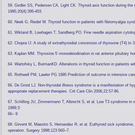
59. Girdler SS, Pedersen CA, Light CK. Thyroid axis function during t
1995;20(4):395-403.
60. Neek G, Riedel W. Thyroid function in patients with fibromyalgia s
61. Wikland B, Lowhagen T, Sandberg PO. Fine needle aspiration cytology
62. Chopra IJ. A study of extrathyroidial conversion of thyroxine (T4) to 
63. Kaplan MM. Thyroxine 5’-monodeiodination in rat anterior pituitary 
64. Wartofsky L, BurmanKD. Alterations in thyroid function in patients w
65. Rothwell PM, Lawler PG 1995 Prediction of outcome in intensive car
66. De Groot LJ. Non-thyroidal illness syndrome is a manifestation of hyp
appropriate replacement therapies. Crit Care Clin 2006;22:57-86.
67. Schilling JU, Zimmermann T, Albrecht S, et al. Low T3 syndrome in m
1999;3:
66– 9.
68. Girvent M, Maestro S, Hernandez R, et al. Euthyroid sick syndrome,
operation. Surgery 1998;123:560–7.