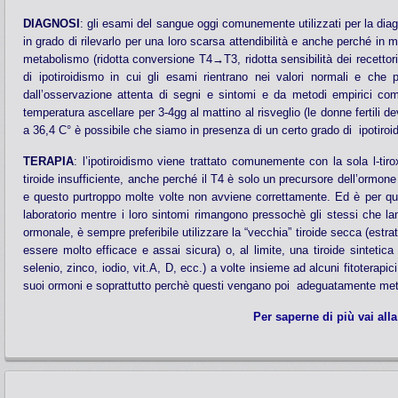
DIAGNOSI
: gli esami del sangue oggi comunemente utilizzati per la di
in grado di rilevarlo per una loro scarsa attendibilità e anche perché in 
metabolismo (ridotta conversione T4
→
T3, ridotta sensibilità dei recetto
di ipotiroidismo in cui gli esami rientrano nei valori normali e che 
dall’osservazione attenta di segni e sintomi e da metodi empirici c
temperatura ascellare per 3-4gg al mattino al risveglio (le donne fertili d
a 36,4 C° è possibile che siamo in presenza di un certo grado di ipoti
TERAPIA
: l’ipotiroidismo viene trattato comunemente con la sola l-t
tiroide insufficiente, anche perché il T4 è solo un precursore dell’ormon
e questo purtroppo molte volte non avviene correttamente. Ed è per qu
laboratorio mentre i loro sintomi rimangono pressochè gli stessi che 
ormonale, è sempre preferibile utilizzare la “vecchia” tiroide secca (est
essere molto efficace e assai sicura) o, al limite, una tiroide sintetica
selenio, zinco, iodio, vit.A, D, ecc.) a volte insieme ad alcuni fitoterapic
suoi ormoni e soprattutto perchè questi vengano poi adeguatamente meta
Per saperne di più vai al