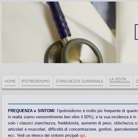
LA VISITA
HOME
IPOTIROIDISMO
STANCHEZZA SURRENALE
INFORMAZIONI
FREQUENZA e SINTOMI
: l’ipotiroidismo è molto più frequente di quan
in realtà siamo verosimilmente ben oltre il 50%), e la sua incidenza è i
solo i classici stanchezza, freddolosità, aumento di peso, stitichezza o
articolari e muscolari, difficoltà di concentrazione, gonfiori, ipercolesterole
ecc. Vedi un elenco dei sintomi pricipali
qui
.