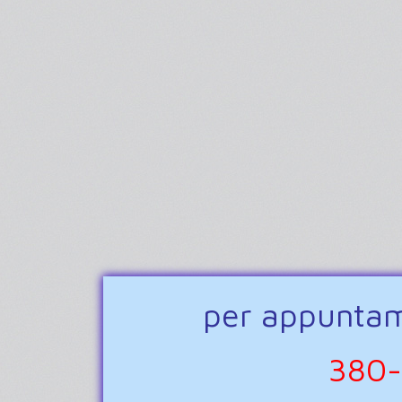
per appuntame
380-